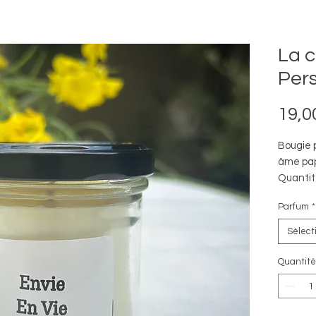
La c
Per
19,0
Bougie 
âme pap
Quantit
Combust
Parfum
*
Message
En Vie"
Sélect
Présent
Quantité