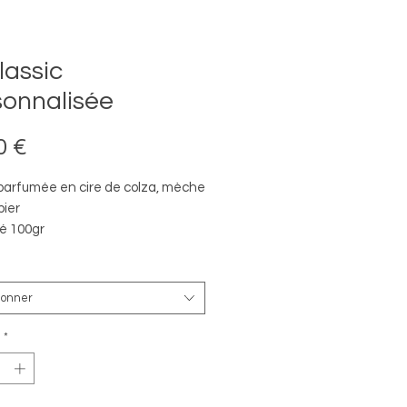
lassic
sonnalisée
Prix
0 €
parfumée en cire de colza, mèche
ier
é 100gr
ion longue
 language des oiseaux "Envie,
ionner
er dans un pot à yaourt recyclé
*